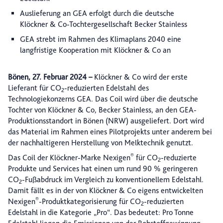
Auslieferung an GEA erfolgt durch die deutsche
Klöckner & Co-Tochtergesellschaft Becker Stainless
GEA strebt im Rahmen des Klimaplans 2040 eine
langfristige Kooperation mit Klöckner & Co an
Bönen, 27. Februar 2024
–
Klöckner & Co wird der erste
Lieferant für CO
-reduzierten Edelstahl des
2
Technologiekonzerns GEA. Das Coil wird über die deutsche
Tochter von Klöckner & Co, Becker Stainless, an den GEA-
Produktionsstandort in Bönen (NRW) ausgeliefert. Dort wird
das Material im Rahmen eines Pilotprojekts unter anderem bei
der nachhaltigeren Herstellung von Melktechnik genutzt.
®
Das Coil der Klöckner-Marke Nexigen
für CO
-reduzierte
2
Produkte und Services hat einen um rund 90 % geringeren
CO
-Fußabdruck im Vergleich zu konventionellem Edelstahl.
2
Damit fällt es in der von Klöckner & Co eigens entwickelten
®
Nexigen
-Produktkategorisierung für CO
-reduzierten
2
Edelstahl in die Kategorie „Pro“. Das bedeutet: Pro Tonne