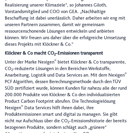
Realisierung unserer Klimaziele“, so Johannes Giloth,
Vorstandsmitglied und COO von GEA. „Nachhaltige
Beschaffung ist dabei unerlässlich. Daher arbeiten wir eng mit
unseren Partnern zusammen, damit wir gemeinsam
ressourcenschonende Lösungen entwickeln und anbieten
können. Wir freuen uns daher über die erfolgreiche Umsetzung
dieses Projekts mit Klöckner & Co.“
Klöckner & Co macht CO
-Emissionen transparent
2
®
Unter der Marke Nexigen
bietet Klöckner & Co transparente,
CO
-reduzierte Lösungen in den Bereichen Werkstoffe,
2
®
Anarbeitung, Logistik und Data Services an. Mit dem Nexigen
PCF Algorithm, dessen Berechnungsmethode durch den TÜV
SÜD zertifiziert wurde, können Kunden für nahezu alle der rund
200.000 Produkte von Klöckner & Co den individualisierten
Product Carbon Footprint abrufen. Die Technologielösung
®
Nexigen
Data Services hilft ihnen dabei, ihre
Produktemissionen smart und digital zu managen. Sie gibt
nicht nur Aufschluss über die CO
-Emissionshistorie der bereits
2
bezogenen Produkte, sondern schlägt auch „grünere“