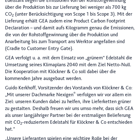
Edelstahl liegen die Emissionen von der Rohstoffgewinnung
über die Produktion bis zur Lieferung bei weniger als 700 kg
CO
(unter Berücksichtigung von Scope 1 bis Scope 3). Mit der
2
Lieferung erhält GEA zudem eine Product Carbon Footprint
Declaration – und damit aufs Kilogramm genau die Emissionen,
die von der Rohstoffgewinnung über die Produktion und
Anarbeitung bis zum Transport ans Werktor angefallen sind
(Cradle to Customer Entry Gate).
GEA verfolgt u. a. mit dem Einsatz von „grünem“ Edelstahl die
Umsetzung seines Klimaplans 2040 mit dem Ziel Netto-Null.
Die Kooperation mit Klöckner & Co soll dabei über die
kommenden Jahre ausgebaut werden.
Guido Kerkhoff, Vorsitzender des Vorstands von Klöckner & Co:
®
„Mit unserer Dachmarke Nexigen
verfolgen wir vor allem ein
Ziel: unseren Kunden dabei zu helfen, ihre Lieferketten grüner
zu gestalten. Deshalb freuen wir uns umso mehr, dass sich GEA
als unser langjähriger Partner bei der erstmaligen Belieferung
mit CO
-reduziertem Edelstahl für Klöckner & Co entschieden
2
hat.“
„Unsere Lieferanten spielen eine wichtige Rolle bei der