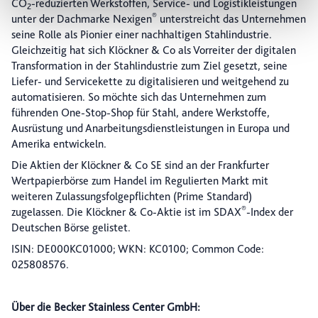
CO
-reduzierten Werkstoffen, Service- und Logistikleistungen
Einwilligung jederzeit mit Wirkung für die Zukunft in
2
®
unter der Dachmarke Nexigen
unterstreicht das Unternehmen
unserer Datenschutzerklärung oder durch Anklicken des
seine Rolle als Pionier einer nachhaltigen Stahlindustrie.
Datenschutz-Symbols am Ende der Seite widerrufen.
Gleichzeitig hat sich Klöckner & Co als Vorreiter der digitalen
Transformation in der Stahlindustrie zum Ziel gesetzt, seine
Liefer- und Servicekette zu digitalisieren und weitgehend zu
automatisieren. So möchte sich das Unternehmen zum
führenden One-Stop-Shop für Stahl, andere Werkstoffe,
Ausrüstung und Anarbeitungsdienstleistungen in Europa und
Amerika entwickeln.
Die Aktien der Klöckner & Co SE sind an der Frankfurter
Wertpapierbörse zum Handel im Regulierten Markt mit
weiteren Zulassungsfolgepflichten (Prime Standard)
®
zugelassen. Die Klöckner & Co-Aktie ist im SDAX
-Index der
Deutschen Börse gelistet.
ISIN: DE000KC01000; WKN: KC0100; Common Code:
025808576.
Über die Becker Stainless Center GmbH: