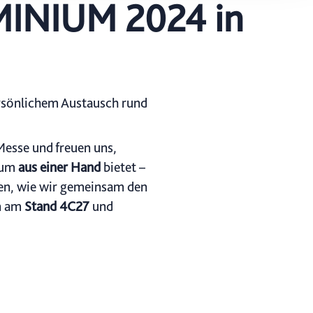
UMINIUM 2024 in
ung. Sie
rung oder
rsönlichem Austausch rund
Messe und freuen uns,
nium
aus einer Hand
bietet –
eren, wie wir gemeinsam den
en am
Stand
4C27
und