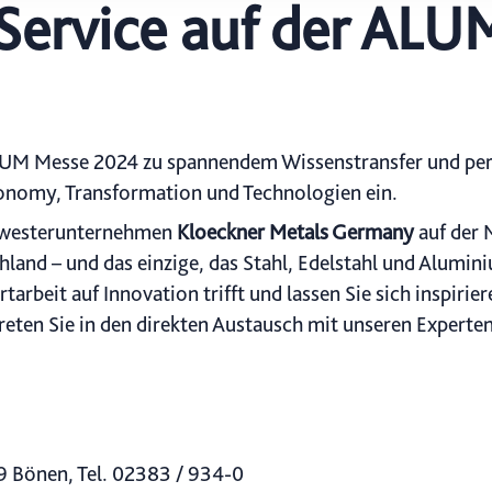
Service auf der AL
icherweise einige Funktionen der Website nicht mehr zur Verfüg
ederzeit mit Wirkung für die Zukunft in unserer Datenschutzerklä
nschutz-Symbols am Ende der Seite widerrufen.
NIUM Messe 2024 zu spannendem Wissenstransfer und pe
conomy, Transformation und Technologien ein.
hwesterunternehmen
Kloeckner
Metals Germany
auf der 
chland – und das einzige, das Stahl, Edelstahl und Alumi
tarbeit auf Innovation trifft und lassen Sie sich inspiri
Treten Sie in den direkten Austausch mit unseren Expert
9 Bönen, Tel. 02383 / 934-0