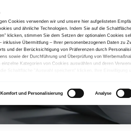
n
gen Cookies verwenden wir und unsere hier aufgelisteten Empf
ookies und ähnliche Technologien. Indem Sie auf die Schaltfläche
Grüne Lösungen
Becker Gruppe
Karriere
en" klicken, stimmen Sie dem Setzen der optionalen Cookies se
 – inklusive Übermittlung – Ihrer personenbezogenen Daten zu 
ts und der Berücksichtigung von Präferenzen durch Personalisi
tens sowie der Durchführung und Überprüfung von Werbemaßn
ch einzelne Kategorien von Cookies auswählen und deren Verwe
ie Schaltfläche "Auswahl speichern" klicken. Ihre Einwilligung 
unsicheren Drittländern. Wir weisen auf ein nicht mit der EU verg
chen Ländern hin. Es besteht u.a. das Risiko, dass dortige Behö
ifen können und Ihre Datenschutzrechte eingeschränkt sind. Wei
Komfort und Personalisierung
Analyse
deten Cookies und ähnlichen Technologien sowie zur Verarbeitu
 z.B. zu den verarbeiteten Daten, den Speicherdauern und den
ie durch Anklicken von "Details zeigen" oder durch Aufrufen
ärung
, die am Ende der Webseite verlinkt ist, wählen und finden
llungen oder wenn Sie die Schaltfläche "Alle optionalen Cookie