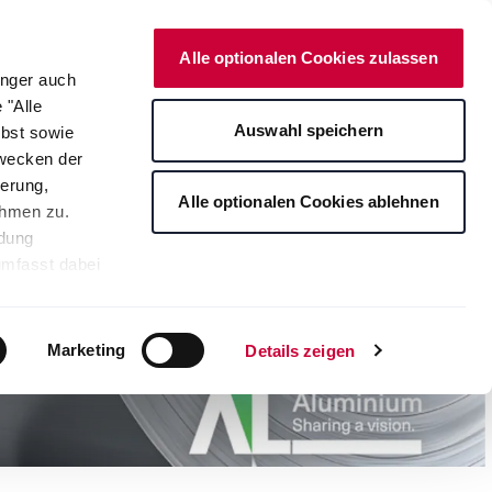
Deutsch
Kontakt
Alle optionalen Cookies zulassen
änger auch
 "Alle
Aktuelles & Medien
Auswahl speichern
lbst sowie
Zwecken der
erung,
Alle optionalen Cookies ablehnen
ahmen zu.
ndung
umfasst dabei
leichbares
rden auf die
tere
Marketing
Details zeigen
ng Ihrer
. Je nach den
s ablehnen"